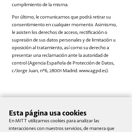
cumplimiento de la misma.
Por último, le comunicamos que podrá retirar su
consentimiento en cualquier momento. Asimismo,
le asisten los derechos de acceso, rectificación o
supresión de sus datos personales y de limitación u
oposición al tratamiento, así como su derecho a
presentar una reclamación ante la autoridad de
control (Agencia Española de Protección de Datos,
c/Jorge Juan, nº6, 28001 Madrid. www.agpd.es).
¡Recibe lo último de MITT en tu email!
Esta página usa cookies
Suscríbete a nuestra newsletter y recibe ofertas exclusivas,
En MITT utilizamos cookies para analizar las
novedades en motocicletas y los mejores accesorios
interacciones con nuestros servicios, de manera que