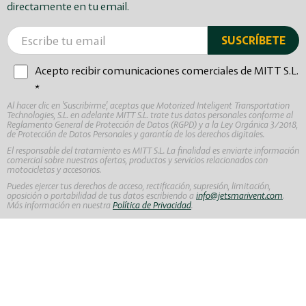
directamente en tu email.
Acepto recibir comunicaciones comerciales de MITT S.L.
*
Al hacer clic en 'Suscribirme', aceptas que Motorized Inteligent Transportation
Technologies, S.L. en adelante MITT S.L. trate tus datos personales conforme al
Reglamento General de Protección de Datos (RGPD) y a la Ley Orgánica 3/2018,
de Protección de Datos Personales y garantía de los derechos digitales.
El responsable del tratamiento es MITT S.L. La finalidad es enviarte información
comercial sobre nuestras ofertas, productos y servicios relacionados con
motocicletas y accesorios.
Puedes ejercer tus derechos de acceso, rectificación, supresión, limitación,
oposición o portabilidad de tus datos escribiendo a
info@jetsmarivent.com
.
Más información en nuestra
Política de Privacidad
.