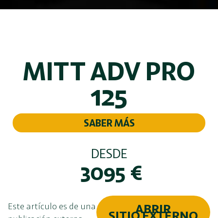
MITT ADV PRO
125
SABER MÁS
DESDE
3095
€
Este artículo es de una
ABRIR
SITIO EXTERNO