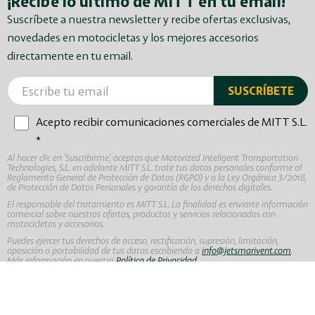
¡Recibe lo último de MITT en tu email!
Suscríbete a nuestra newsletter y recibe ofertas exclusivas,
novedades en motocicletas y los mejores accesorios
directamente en tu email.
Acepto recibir comunicaciones comerciales de MITT S.L.
*
Al hacer clic en 'Suscribirme', aceptas que Motorized Inteligent Transportation
Technologies, S.L. en adelante MITT S.L. trate tus datos personales conforme al
Reglamento General de Protección de Datos (RGPD) y a la Ley Orgánica 3/2018,
de Protección de Datos Personales y garantía de los derechos digitales.
El responsable del tratamiento es MITT S.L. La finalidad es enviarte información
comercial sobre nuestras ofertas, productos y servicios relacionados con
motocicletas y accesorios.
Puedes ejercer tus derechos de acceso, rectificación, supresión, limitación,
oposición o portabilidad de tus datos escribiendo a
info@jetsmarivent.com
.
Más información en nuestra
Política de Privacidad
.