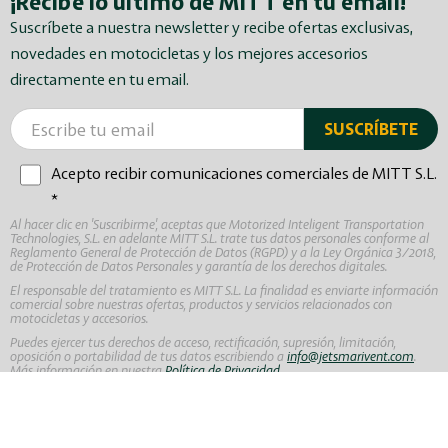
¡Recibe lo último de MITT en tu email!
Suscríbete a nuestra newsletter y recibe ofertas exclusivas,
novedades en motocicletas y los mejores accesorios
directamente en tu email.
Acepto recibir comunicaciones comerciales de MITT S.L.
*
Al hacer clic en 'Suscribirme', aceptas que Motorized Inteligent Transportation
Technologies, S.L. en adelante MITT S.L. trate tus datos personales conforme al
Reglamento General de Protección de Datos (RGPD) y a la Ley Orgánica 3/2018,
de Protección de Datos Personales y garantía de los derechos digitales.
El responsable del tratamiento es MITT S.L. La finalidad es enviarte información
comercial sobre nuestras ofertas, productos y servicios relacionados con
motocicletas y accesorios.
Puedes ejercer tus derechos de acceso, rectificación, supresión, limitación,
oposición o portabilidad de tus datos escribiendo a
info@jetsmarivent.com
.
Más información en nuestra
Política de Privacidad
.