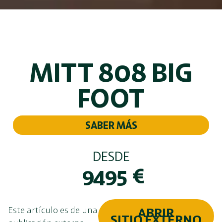
MITT 808 BIG
FOOT
SABER MÁS
DESDE
9495
€
Este artículo es de una
ABRIR
SITIO EXTERNO