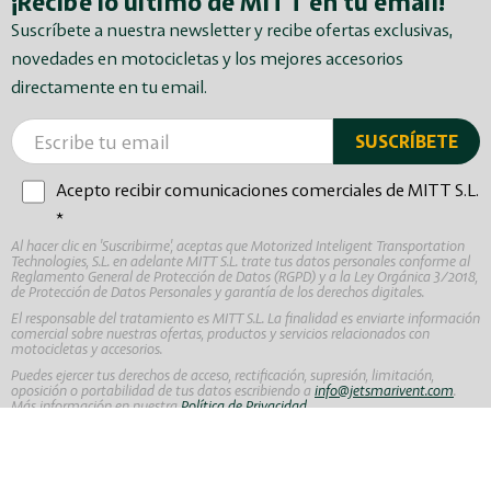
¡Recibe lo último de MITT en tu email!
Suscríbete a nuestra newsletter y recibe ofertas exclusivas,
novedades en motocicletas y los mejores accesorios
directamente en tu email.
Acepto recibir comunicaciones comerciales de MITT S.L.
*
Al hacer clic en 'Suscribirme', aceptas que Motorized Inteligent Transportation
Technologies, S.L. en adelante MITT S.L. trate tus datos personales conforme al
Reglamento General de Protección de Datos (RGPD) y a la Ley Orgánica 3/2018,
de Protección de Datos Personales y garantía de los derechos digitales.
El responsable del tratamiento es MITT S.L. La finalidad es enviarte información
comercial sobre nuestras ofertas, productos y servicios relacionados con
motocicletas y accesorios.
Puedes ejercer tus derechos de acceso, rectificación, supresión, limitación,
oposición o portabilidad de tus datos escribiendo a
info@jetsmarivent.com
.
Más información en nuestra
Política de Privacidad
.