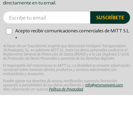
directamente en tu email.
Acepto recibir comunicaciones comerciales de MITT S.L.
*
Al hacer clic en 'Suscribirme', aceptas que Motorized Inteligent Transportation
Technologies, S.L. en adelante MITT S.L. trate tus datos personales conforme al
Reglamento General de Protección de Datos (RGPD) y a la Ley Orgánica 3/2018,
de Protección de Datos Personales y garantía de los derechos digitales.
El responsable del tratamiento es MITT S.L. La finalidad es enviarte información
comercial sobre nuestras ofertas, productos y servicios relacionados con
motocicletas y accesorios.
Puedes ejercer tus derechos de acceso, rectificación, supresión, limitación,
oposición o portabilidad de tus datos escribiendo a
info@jetsmarivent.com
.
Más información en nuestra
Política de Privacidad
.