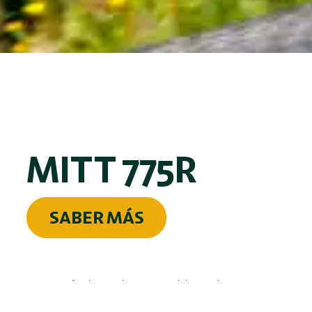
MITT 775R
SABER MÁS
Este artículo es de una publicación externa.