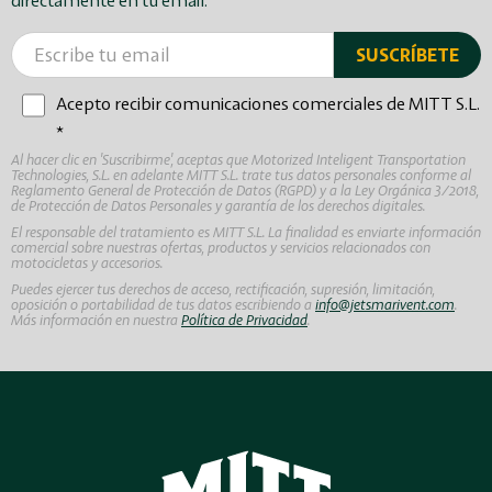
Acepto recibir comunicaciones comerciales de MITT S.L.
*
Al hacer clic en 'Suscribirme', aceptas que Motorized Inteligent Transportation
Technologies, S.L. en adelante MITT S.L. trate tus datos personales conforme al
Reglamento General de Protección de Datos (RGPD) y a la Ley Orgánica 3/2018,
de Protección de Datos Personales y garantía de los derechos digitales.
El responsable del tratamiento es MITT S.L. La finalidad es enviarte información
comercial sobre nuestras ofertas, productos y servicios relacionados con
motocicletas y accesorios.
Puedes ejercer tus derechos de acceso, rectificación, supresión, limitación,
oposición o portabilidad de tus datos escribiendo a
info@jetsmarivent.com
.
Más información en nuestra
Política de Privacidad
.