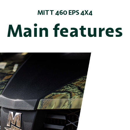
MITT 460 EPS 4X4
Main features
igeración líquida
 una potencia
,25 Nm a
o con la gestión
ncia progresiva,