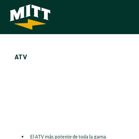
ATV
5.095
€
El ATV más potente de toda la gama.