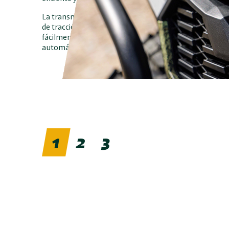
La transmisión automática CVT por correa, combinada
de tracción seleccionable
4x2 / 4x4
, permite al condu
fácilmente a cualquier terreno, mientras que el embra
automático facilita la conducción incluso en situacione
1
2
3