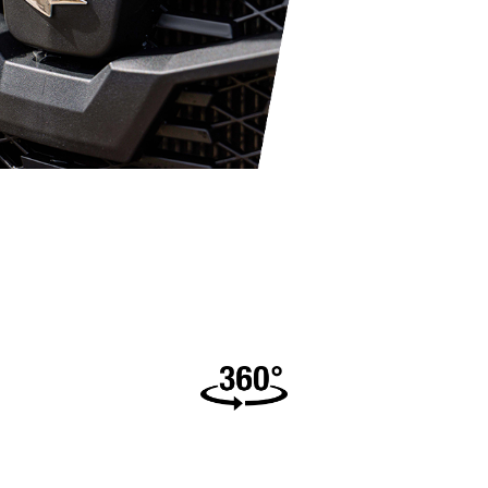
 con el sistema
ctor adaptarse
gue centrífugo
s exigentes.