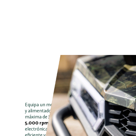
Equipa un motor monocilíndrico de
390,8 cc
, con refr
y alimentado por inyección electrónica, que desarrolla
máxima de
26 CV a 6.500 rpm
y un par máximo de
32
5.000 rpm
. Su configuración SOHC de 2 válvulas, junt
electrónica ECU Delphi, garantiza una entrega de pote
eficiente y fiable en todo tipo de condiciones.