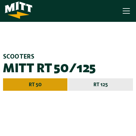
SCOOTERS
MITT RT 50/125
RT 50
RT 125
€
1.995