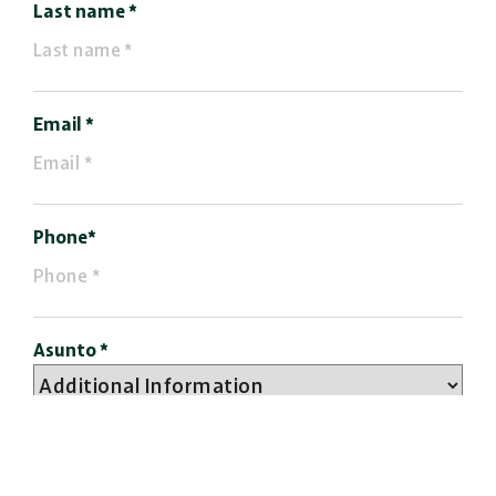
Last name *
Email *
Phone*
Asunto *
Model *
Country*