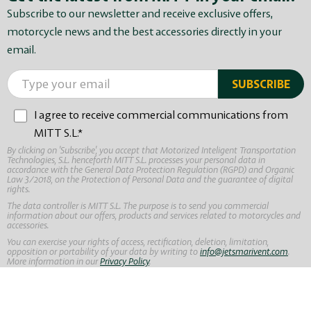
Subscribe to our newsletter and receive exclusive offers,
motorcycle news and the best accessories directly in your
email.
I agree to receive commercial communications from
MITT S.L.*
By clicking on 'Subscribe', you accept that Motorized Inteligent Transportation
Technologies, S.L. henceforth MITT S.L. processes your personal data in
accordance with the General Data Protection Regulation (RGPD) and Organic
Law 3/2018, on the Protection of Personal Data and the guarantee of digital
rights.
The data controller is MITT S.L. The purpose is to send you commercial
information about our offers, products and services related to motorcycles and
accessories.
You can exercise your rights of access, rectification, deletion, limitation,
opposition or portability of your data by writing to
info@jetsmarivent.com
.
More information in our
Privacy Policy
.