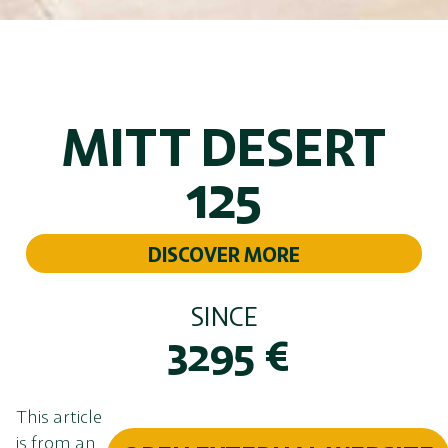
MITT DESERT
125
DISCOVER MORE
SINCE
3295
€
This article
is from an