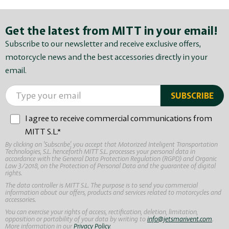
Get the latest from MITT in your email!
Subscribe to our newsletter and receive exclusive offers,
motorcycle news and the best accessories directly in your
email.
I agree to receive commercial communications from
MITT S.L.*
By clicking on 'Subscribe', you accept that Motorized Inteligent Transportation
Technologies, S.L. henceforth MITT S.L. processes your personal data in
accordance with the General Data Protection Regulation (RGPD) and Organic
Law 3/2018, on the Protection of Personal Data and the guarantee of digital
rights.
The data controller is MITT S.L. The purpose is to send you commercial
information about our offers, products and services related to motorcycles and
accessories.
You can exercise your rights of access, rectification, deletion, limitation,
opposition or portability of your data by writing to
info@jetsmarivent.com
.
More information in our
Privacy Policy
.