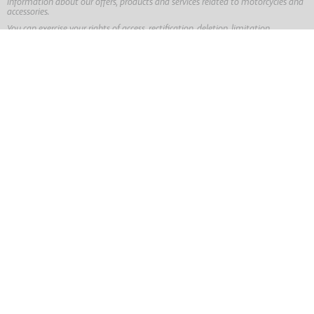
information about our offers, products and services related to motorcycles and
accessories.
You can exercise your rights of access, rectification, deletion, limitation,
opposition or portability of your data by writing to
info@jetsmarivent.com
.
More information in our
Privacy Policy
.




MOTORCYCLES
QUADS
ACCESSORIES
DEALERSHIPS