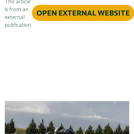
This article
is from an
OPEN EXTERNAL WEBSITE
external
publication.