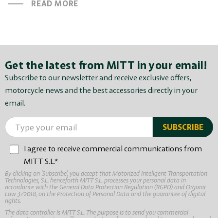
READ MORE
Get the latest from MITT in your email!
Subscribe to our newsletter and receive exclusive offers,
motorcycle news and the best accessories directly in your
email.
I agree to receive commercial communications from
MITT S.L.*
By clicking on 'Subscribe', you accept that Motorized Inteligent Transportation
Technologies, S.L. henceforth MITT S.L. processes your personal data in
accordance with the General Data Protection Regulation (RGPD) and Organic
Law 3/2018, on the Protection of Personal Data and the guarantee of digital
rights.
The data controller is MITT S.L. The purpose is to send you commercial