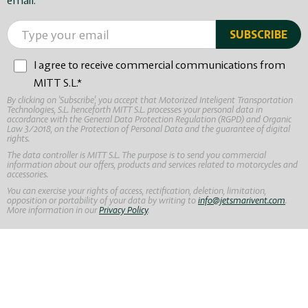
email.
I agree to receive commercial communications from
MITT S.L.*
By clicking on 'Subscribe', you accept that Motorized Inteligent Transportation
Technologies, S.L. henceforth MITT S.L. processes your personal data in
accordance with the General Data Protection Regulation (RGPD) and Organic
Law 3/2018, on the Protection of Personal Data and the guarantee of digital
rights.
The data controller is MITT S.L. The purpose is to send you commercial
information about our offers, products and services related to motorcycles and
accessories.
You can exercise your rights of access, rectification, deletion, limitation,
opposition or portability of your data by writing to
info@jetsmarivent.com
.
More information in our
Privacy Policy
.